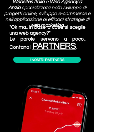
Websites Italia
è
Web Agency
a
Anzio
specializzata nello sviluppo di
progetti online, sviluppo e-commerce e
nell'applicazione di efficaci strategie di
web marketing.
"Ok ma.. in base a cosa si sceglie
una web agency?"
Le parole servono a poco..
PARTNERS
Contano i
.
I NOSTRI PARTNERS