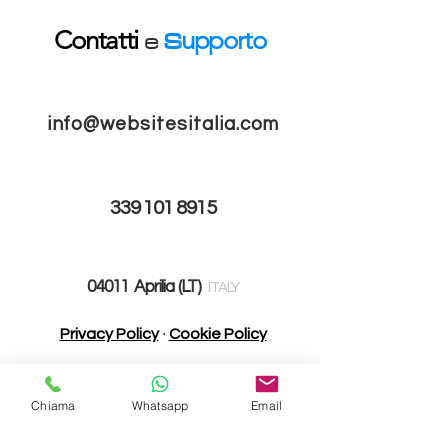
e
S
Contatti
upporto
info@websitesitalia.com
339 101 8915
04011 Aprilia (LT)
I
TALY
Privacy Policy
∙
Cookie Policy
Realizzazione
siti
w
eb
,
Web
&
Social Marketing
Chiama
Whatsapp
Email
Websites Italia è web agency,
SEO agency
e