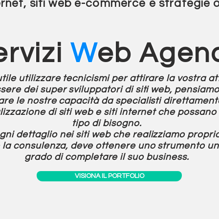
ernet, siti web
e-commerce e strategie o
ervizi
W
eb Agen
ile utilizzare tecnicismi per attirare la vostra a
sere dei super sviluppatori di siti web, pensiam
rare le nostre capacità da specialisti direttamen
lizzazione di siti web e siti internet che possan
tipo di bisogno.
i dettaglio nei siti web che realizziamo propri
e la consulenza, deve ottenere uno strumento un
grado di completare il suo business.
VISIONA IL PORTFOLIO