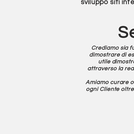
sviluppo siti int
S
Crediamo sia fut
dimostrare di es
utile dimost
attraverso la rea
Amiamo curare ogn
ogni Cliente oltr