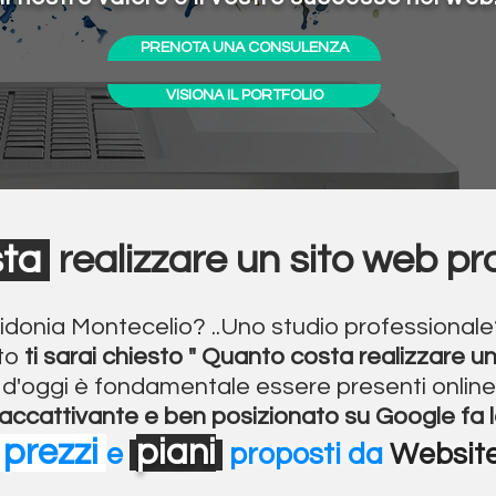
PRENOTA UNA CONSULENZA
VISIONA IL PORTFOLIO
sta
realizzare un sito
w
eb pr
uidonia Montecelio? ..Uno studio professionale
rto
ti sarai chiesto " Q
uanto costa realizzare un
o d'oggi è fondamentale essere presenti onlin
accattivante e ben posizionato su Google fa l
prezzi
piani
e
proposti da
Websites