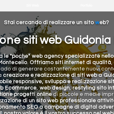
⠀ Siti Web ⠀
Portfolio
Stai cercando di realizzare un sito
w
eb?
ione
siti web Guidonia
ra le "poche" web agency
specializzate nello
 Montecelio
.
Offriamo
siti internet di qualità
,
grado di generare costantemente nuovi conta
la
creazione e
realizzazione di siti
w
eb a
Gui
obile responsive, sviluppo e realizzazione si
web Ecommerce
,
web design
,
restyling sito in
ione progetti online
di
piccole e medie impr
zzazione di un sito web professionale
attivi
ionamento SEO a campagne di digital advert
Il nostro valore è il vostro successo nel web