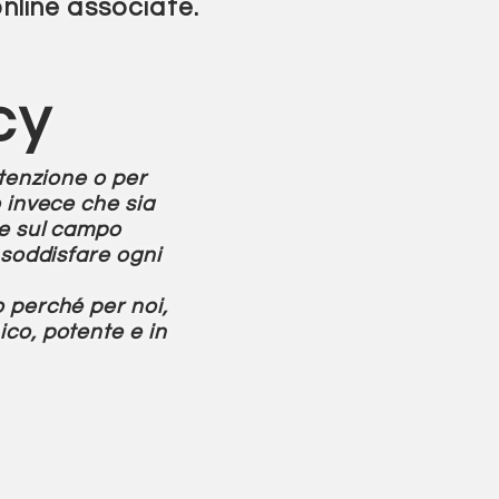
nline associate.
cy
ttenzione o per
o invece che sia
te sul campo
o soddisfare ogni
o perché per noi,
ico, potente e in