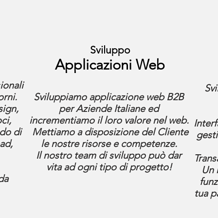
Sviluppo
Applicazioni Web
ionali
Svi
rni.
Sviluppiamo applicazione web B2B
sign,
per Aziende Italiane ed
oci,
incrementiamo il loro valore nel web.
Inter
ado di
Mettiamo a disposizione del Cliente
gesti
ad,
le nostre risorse e competenze.
Il nostro team di sviluppo può dar
Trans
vita ad ogni tipo di progetto!
Un 
da
funz
tua 