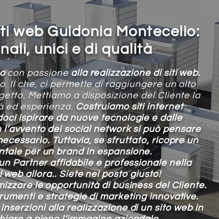
iti web Guidonia Montecelio:
ali, unici e di qualità
mo
con passione
alla
realizzazione di siti web.
o. Il che, ci permette di raggiungere un alto
ogetto. Mettiamo a disposizione del Cliente la
tà ed esperienza.
Costruiamo siti internet
oci ispirare da nuove tecnologie e dalle
 l’avvento dei social network si può pensare
ecessario. Tuttavia, se sfruttato, ricopre un
tale per un brand in espansione.
 un Partner affidabile e professionale nella
ti web
allora.. Siete nel posto giusto!
mizzare le opportunità di business del Cliente.
trumenti e strategie di marketing innovative.
 inserzioni
alla realizzazione di un sito web in