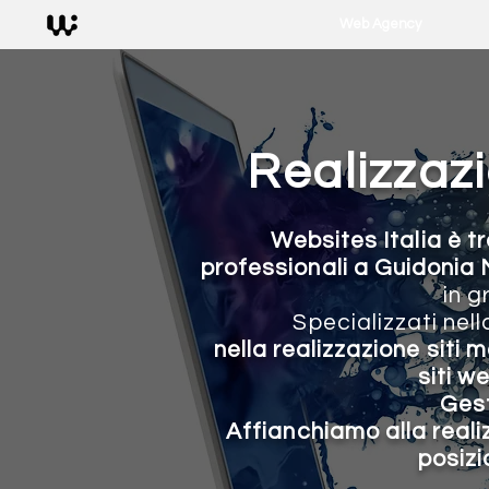
Web Agency
Realizzaz
Websites Italia
è t
professionali a Guidonia
in 
Specializzati nel
nella
realizzazione siti m
siti 
Gest
Affianchiamo alla reali
posiz