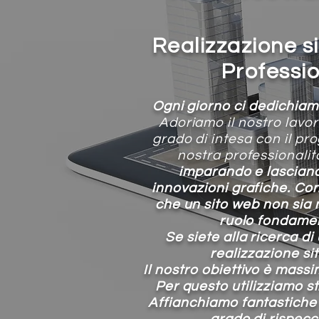
Realizzazione s
Profession
Ogni giorno ci dedichia
Adoriamo il nostro lavor
grado di intesa con il pr
nostra professionali
imparando e lasciand
innovazioni grafiche.
Con
che un sito web non sia n
ruolo fondamen
Se siete alla ricerca di
realizzazione si
Il nostro obiettivo è massi
Per questo utilizziamo
s
Affianchiamo fantastiche