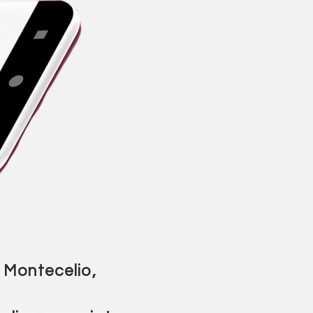
a Montecelio
,