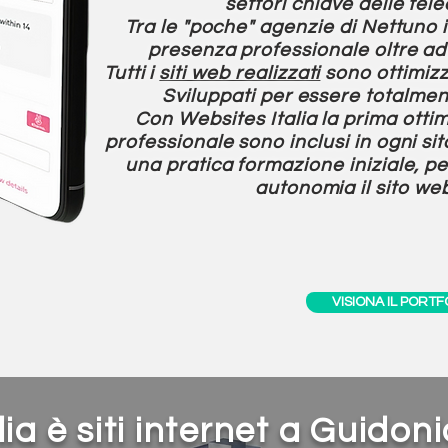
settori chiave delle tel
Tra le "poche" agenzie di Nettuno 
presenza professionale oltre ad 
Tutti i
siti web realizzati
sono ottimizza
Sviluppati per essere totalmen
Con
Websites Italia
la prima otti
professionale sono inclusi in ogni si
una pratica formazione iniziale, pe
autonomia il sito web
VISIONA IL PORTF
lia
è
siti internet a Guidon