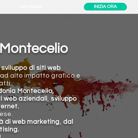
INIZIA ORA
Informazioni
 Montecelio
 sviluppo di siti web
 ad alto impatto grafico e
tti.
donia Montecelio
,
ti web aziendali
,
sviluppo
ternet.
ese.
tà di web marketing
,
dal
ising.
!