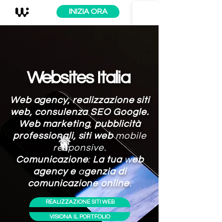
INIZIA ORA
Websites Italia
Web agency,
realizzazione siti
web,
consulenza SEO Google
.
Web marketing
,
pubblicità
professionali,
siti web
mobile
responsive
.
Comunicazione
:
La tua
w
eb
agency
e
a
genzia di
comunicazione online
.
REALIZZAZIONE SITI WEB
VISIONA IL PORTFOLIO