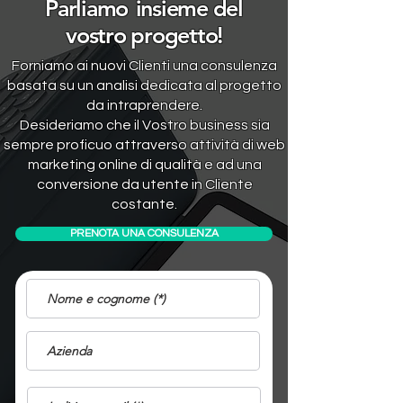
Parliamo
insieme del
vostro progetto
!
Forniamo ai nuovi Clienti una consulenza
basata su un analisi dedicata al progetto
da intraprendere.
Desideriamo che il Vostro business sia
sempre proficuo attraverso attività di w
eb
marketing
online di qualità e ad una
conversione da utente in Cliente
costante.
PRENOTA UNA CONSULENZA