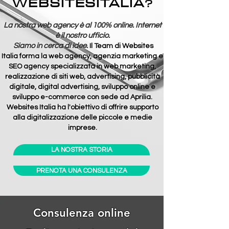
WEBSITESITALIA
?
La nostra web agency è al 100% online. Internet
è il nostro ufficio.
Siamo in cerca di idee.
Il Team di Websites
Italia
forma la web agency,
agenzia marketing e
SEO agency specializzata in web marketing,
realizzazione di siti web, advertising, pubblicità
digitale, digital advertising
,
sviluppo online e
sviluppo e
-commerce con sede ad Aprilia.
Websites Italia ha l'obiettivo di offrire supporto
alla digitalizzazione delle piccole e medie
imprese.
LA NOSTRA STORIA
PRENOTA UNA CONSULENZA
Consulenza online