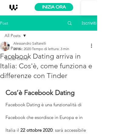
INIZIA ORA
Iscriviti
Post
All Posts
Alessandro Saltarelli
All Posts
20 dic 2020
Tempo di lettura: 3 min
Facebook Dating arriva in
Social Trend
Italia: Cos'è, come funziona e
differenze con Tinder
Cos’è Facebook Dating
Facebook Dating è una funzionalità di 
Facebook che esordisce in Europa e in 
Italia il
 22 ottobre 2020
: sarà accessibile 