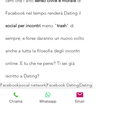
certi che l'alto 
senso civile e morale 
di 
Facebook nel tempo renderà Dating il 
social per incontri
 meno "
trash
" di 
sempre, e forse daranno un nuovo volto 
anche a tutta la filosofia degli incontri 
online. E tu che ne pensi? Ti sei già 
iscritto a Dating? 
Facebook
social network
Facebook Dating
Dating
App
App incontri
Amore
come funziona facebook dating
Chiama
Whatsapp
Email
cos'è facebook dating
differenze tra dating e tinder
perchè dovrei essere su facebook dating
social
social media
trash
Zuckerberg
messanger
come funziona dating
dating facebook
tinder